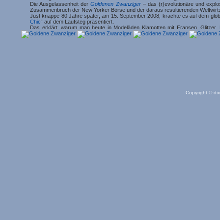
Die Ausgelassenheit der
Goldenen Zwanziger
– das (r)evolutionäre und expl
Zusammenbruch der New Yorker Börse und der daraus resultierenden Weltwirts
Just knappe 80 Jahre später, am 15. September 2008, krachte es auf dem globa
Chic
“ auf dem Laufsteg präsentiert.
Das erklärt, warum man heute in Modeläden Klamotten mit Fransen, Glitzer
nostalgischen Hauch von
Glamour
? Selbst der Rockveteran
Iggy Pop
singt auf
Der
technische Fortschritt
boomte: Erst lockten Stummfilme – zum Beispiel mit
1926 produziert Warner Brothers den ersten Tonspielfilm. Kino wurde zum 
Kinos mit bis zu 1800 Plätzen gebaut, in New York mit bis zu 3000 Plätzen u
den ersten mechanisch funktionierten Fernseher und kurz darauf den ersten F
Pittsburgh, USA am 2. November 1920, Europa folgte im Jahr darauf). Was für e
die ersten billigen Kleinbildkameras, zum Beispiel von Minolta, kamen auf den Ma
Zoomen wir ins Heute: Was wäre der „moderne Mensch“ ohne Internet, Comput
sagen, wahrscheinlich ganz schön hilflos?
Copyright © dix
Auch in der Autoindustrie gab es die ersten Massenproduktionen:
Fords erschwi
Mal gebaut. Und BMW warb 1928 für „Mein kleiner Dixi“, den ersten frauenfreu
AVUS (Automobil-Verkehrs- und Übungs-Straße) in Berlin eröffnet.
Aber auch die Flugindustrie wuchs rapide an. In
Berlin
wurde 1924 der erste F
den Atlantik (New York - Paris). Mit der motorisierten Fortbewegung wurde der
Zeppelin
) und Automobilreisen – allerdings konnte sich nicht jeder solche Luxusr
Ein Blick ins Heute: Ohne Auto, Bus, Metro, Flugzeug … kurz: Verkehrsmittel
leisten.
Zwischen 1918 und 1920 fordert die
Spanische Grippe
mehr Todesopfer als der
zu 70 Millionen geschätzt!
Gottlob haben sich die Horror-Prophezeiungen mit der heute grassierenden
Sch
1921/1922 entdeckten Charles H. Best und Frederick Grant Banting das Insulin u
Kommentar überflüssig.
Die
Lost Generation
wird von Meistern wie F. Scott Fitzgerald (
Der große Ga
Sexbeschreibung in
Lady Chatterley’s Lover
einen Skandal aus. Die Kunst erf
die Architektur.
Und noch heute beeinflussen die „Kunstwerke“ dieser Zeit unser Sein.