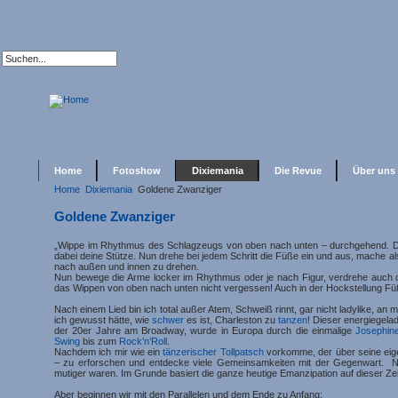
Home
Fotoshow
Dixiemania
Die Revue
Über uns
Home
Dixiemania
Goldene Zwanziger
Goldene
Zwanziger
„Wippe im Rhythmus des Schlagzeugs von oben nach unten – durchgehend. Deine
dabei deine Stütze. Nun drehe bei jedem Schritt die Füße ein und aus, mache 
nach außen und innen zu drehen.
Nun bewege die Arme locker im Rhythmus oder je nach Figur, verdrehe auch d
das Wippen von oben nach unten nicht vergessen! Auch in der Hockstellung Füß
Nach einem Lied bin ich total außer Atem, Schweiß rinnt, gar nicht ladylike, an
ich gewusst hätte, wie
schwer
es ist, Charleston zu
tanzen
! Dieser energiegel
der 20er Jahre am Broadway, wurde in Europa durch die einmalige
Josephin
Swing
bis zum
Rock’n’Roll
.
Nachdem ich mir wie ein
tänzerischer Tollpatsch
vorkomme, der über seine eige
– zu erforschen und entdecke viele Gemeinsamkeiten mit der Gegenwart. Nur
mutiger waren. Im Grunde basiert die ganze heutige Emanzipation auf dieser Zei
Aber beginnen wir mit den Parallelen und dem Ende zu Anfang: