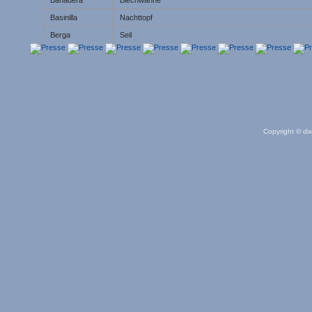
Basinilla
Nachttopf
Berga
Seil
Bostiona
Vollessen, vollfressen
Bubango
Gurkenähnlicher grüner Kürbis
Chacho
(Ausruf) Mensch, warum...
Chungo
Etwas läuft/ist beschissen
Cambado
Krumm, schief
Copyright © dix
Cañoto
Linkshänder, linkshändisch
Chofalmeja
Eine Person, der man nicht trauen kann
Canelo
Dunkelbraun
Coruja
(Schleier-) Eule
Emborcar
Ein Gefäß umstülpen, seinen Inhalt ausschütten
Empegostado
Verpappt, verschmiert, verklebt
Enchumbado
Durchnässt, eingeweicht
Entullo
Bauschutt, Trümmer. Wird aber auch für das Essen, das e
Escachar
Plattdrücken, zertreten, fertigmachen
Escaldón
Getreidemischung mit Gemüse