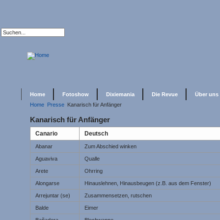
Home
Fotoshow
Dixiemania
Die Revue
Über uns
Home
Presse
Kanarisch für Anfänger
Kanarisch für Anfänger
Canario
Deutsch
Abanar
Zum Abschied winken
Aguaviva
Qualle
Arete
Ohrring
Alongarse
Hinauslehnen, Hinausbeugen (z.B. aus dem Fenster)
Arrejuntar (se)
Zusammensetzen, rutschen
Balde
Eimer
Bañadera
Blechwanne